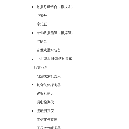
救援舟艇组合（橡皮舟）
冲锋舟
摩托艇
专业救援船艇（指挥艇）
浮艇泵
自携式潜水装备
中小型水 陆两栖救援车
地震地质
地震搜索机器人
复合气体探测器
破拆机器人
漏电检测仪
流动测震仪
重型支撑套装
正压空气呼吸器