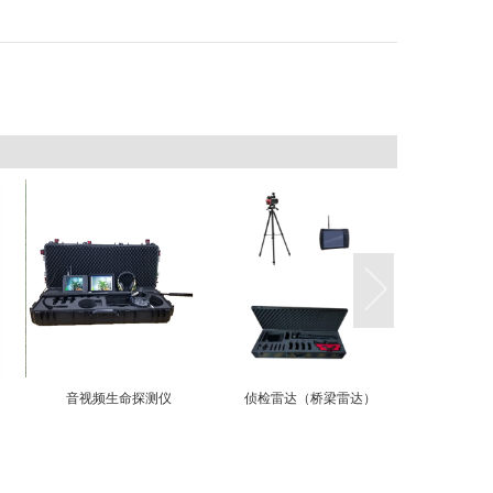
音视频生命探测仪
侦检雷达（桥梁雷达）
雷达生命
（位移检测仪）