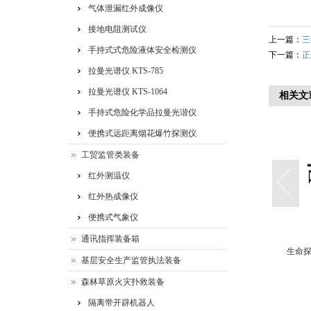
气体泄漏红外成像仪
接地电阻测试仪
上一篇：
三
手持式式危险液体安全检测仪
下一篇：
正
拉曼光谱仪 KTS-785
拉曼光谱仪 KTS-1064
相关文
手持式危险化学品拉曼光谐仪
便携式远距离烟花爆竹探测仪
工贸监管类装备
红外测温仪
红外热成像仪
便携式气象仪
通讯指挥装备箱
 运输
救援无人 机（灭火无 人
地震搜索 机器人
生命探
基层安全生产监管执法装备
机）
森林草原火灾扑救装备
隔离带开辟机器人