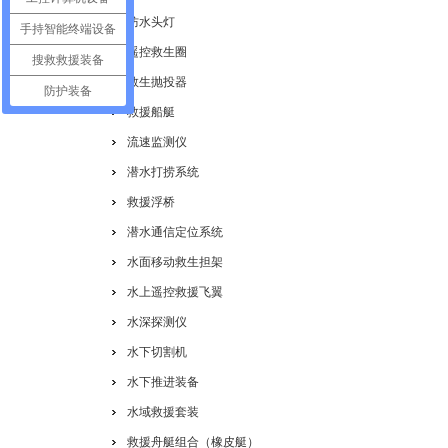
防水头灯
手持智能终端设备
遥控救生圈
搜救救援装备
救生抛投器
防护装备
救援船艇
流速监测仪
潜水打捞系统
救援浮桥
潜水通信定位系统
水面移动救生担架
水上遥控救援飞翼
水深探测仪
水下切割机
水下推进装备
水域救援套装
救援舟艇组合（橡皮艇）