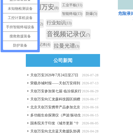
工业平板
(11)
天创万安
(8)
未知物检测设备
危险液
智能终端
(15)
防爆
(5)
工控计算机设备
行业知识
科技
(13)
(2)
手持智能终端设备
音视频记录仪
(7)
搜救救援装备
加固笔记本
(4)
拉曼光谱
防护装备
(3)
公司新闻
天创万安2026年7月24日至27日
2026-07-28
团建—丰宁坝上草原之旅
荣载亦城时报——天创万安得到
2026-07-13
北京市经济技术开发区认可
天创万安参加第七届·临汾煤炭行
2026-06-29
业智能化绿色建设论坛暨能源装备展览会
天创万安向汇龙森科技园区捐赠
2026-06-17
应急救生衣
北京天创万安携带产品参加北京
2026-06-16
市亦庄经开区安全宣传月活动
多功能生命探测仪（声波/振动生
2026-06-15
命探测仪）
国务院关于印发《城市更新 “十
2026-06-05
五五”规划》的通知 国发〔2026〕12号
天创万安向北京蓝天救援队协调
2026-04-28