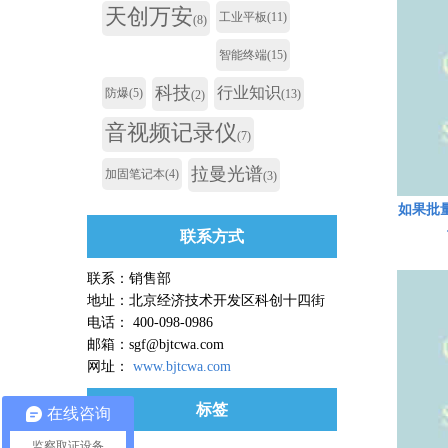
天创万安
工业平板
(11)
(8)
智能终端
(15)
科技
行业知识
防爆
(5)
(13)
(2)
音视频记录仪
(7)
拉曼光谱
加固笔记本
(4)
(3)
如果批
联系方式
联系：销售部
地址：北京经济技术开发区科创十四街
电话： 400-098-0986
邮箱：sgf@bjtcwa.com
网址：
www.bjtcwa.com
标签
在线咨询
监察取证设备