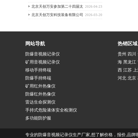
中心捐赠救生衣物质
北京天创万安参加第二十四届太
2026-04-23
原煤炭(能源)工业技术与装备展览会
北京天创万安科技装备有限公司
2026-03-20
积极参加晋城市煤炭行业智能化建设及绿色
开采论坛暨技术交流活动
网站导航
热销区域
防爆音视频记录仪
贵州 四川 
矿用音视频记录仪
海 黑龙江 
移动手持终端
西 江苏 上
防爆手持终端
河北 北京
矿用红外热像仪
防爆红外热像仪
雷达生命探测仪
手持式危险液体安全检测仪
多功能防护服
专业的防爆音视频记录仪生产厂家,想了解价格，报价,品牌