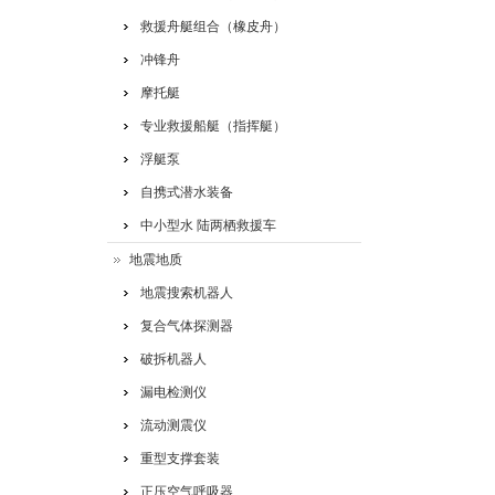
救援舟艇组合（橡皮舟）
冲锋舟
摩托艇
专业救援船艇（指挥艇）
浮艇泵
自携式潜水装备
中小型水 陆两栖救援车
地震地质
地震搜索机器人
复合气体探测器
破拆机器人
漏电检测仪
流动测震仪
重型支撑套装
正压空气呼吸器