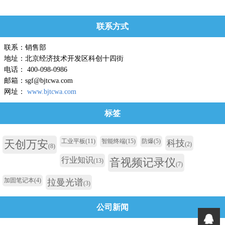
水下切割机用于潜水员水下快速切割救援，配有监视器，可以实时了解潜水人员
作业情况。...
联系方式
联系：销售部
地址：北京经济技术开发区科创十四街
电话： 400-098-0986
邮箱：sgf@bjtcwa.com
网址：
www.bjtcwa.com
标签
工业平板
(11)
智能终端
(15)
防爆
(5)
天创万安
科技
(2)
(8)
行业知识
音视频记录仪
(13)
(7)
加固笔记本
(4)
拉曼光谱
(3)
公司新闻