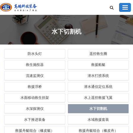
水下切割机
防水头灯
遥控救生圈
救生抛投器
救援船艇
流速监测仪
潜水打捞系统
救援浮桥
潜水通信定位系统
水面移动救生担架
水上遥控救援飞翼
水深探测仪
水下切割机
水下推进装备
水域救援套装
救援舟艇组合（橡皮艇）
救援舟艇组合（橡皮舟）