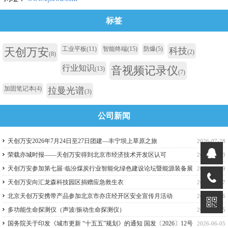
标签
工业平板
(11)
智能终端
(15)
防爆
(5)
天创万安
科技
(2)
(8)
行业知识
音视频记录仪
(13)
(7)
加固笔记本
(4)
拉曼光谱
(3)
公司新闻
天创万安2026年7月24日至27日团建—丰宁坝上草原之旅
2026-07-28
荣载亦城时报——天创万安得到北京市经济技术开发区认可
2026-07-13
天创万安参加第七届·临汾煤炭行业智能化绿色建设论坛暨能源装备展
2026-06-29
览会
天创万安向汇龙森科技园区捐赠应急救生衣
2026-06-17
北京天创万安携带产品参加北京市亦庄经开区安全宣传月活动
2026-06-16
多功能生命探测仪（声波/振动生命探测仪）
2026-06-15
国务院关于印发《城市更新 “十五五”规划》的通知 国发〔2026〕12号
2026-06-05