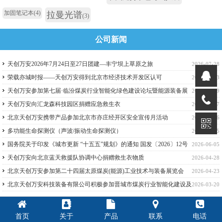
加固笔记本
(4)
拉曼光谱
(3)
公司新闻
天创万安2026年7月24日至27日团建—丰宁坝上草原之旅
2026-07-28
荣载亦城时报——天创万安得到北京市经济技术开发区认可
2026-07-13
天创万安参加第七届·临汾煤炭行业智能化绿色建设论坛暨能源装备展
2026-06-29
览会
天创万安向汇龙森科技园区捐赠应急救生衣
2026-06-17
北京天创万安携带产品参加北京市亦庄经开区安全宣传月活动
2026-06-16
多功能生命探测仪（声波/振动生命探测仪）
2026-06-15
国务院关于印发《城市更新 “十五五”规划》的通知 国发〔2026〕12号
2026-06-05
天创万安向北京蓝天救援队协调中心捐赠救生衣物质
2026-04-28
北京天创万安参加第二十四届太原煤炭(能源)工业技术与装备展览会
2026-04-23
北京天创万安科技装备有限公司积极参加晋城市煤炭行业智能化建设及
2026-03-20
绿色开采论坛暨技术交流活动
首页
关于
产品
联系
电话