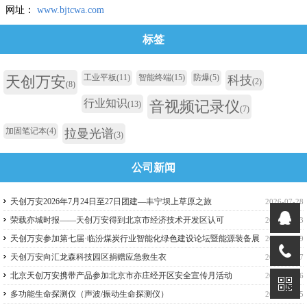
网址：
www.bjtcwa.com
标签
工业平板
(11)
智能终端
(15)
防爆
(5)
天创万安
科技
(2)
(8)
行业知识
音视频记录仪
(13)
(7)
加固笔记本
(4)
拉曼光谱
(3)
公司新闻
天创万安2026年7月24日至27日团建—丰宁坝上草原之旅
2026-07-28
荣载亦城时报——天创万安得到北京市经济技术开发区认可
2026-07-13
天创万安参加第七届·临汾煤炭行业智能化绿色建设论坛暨能源装备展
2026-06-29
览会
天创万安向汇龙森科技园区捐赠应急救生衣
2026-06-17
北京天创万安携带产品参加北京市亦庄经开区安全宣传月活动
2026-06-16
多功能生命探测仪（声波/振动生命探测仪）
2026-06-15