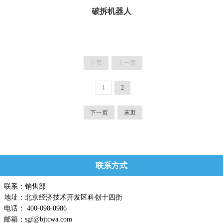
破拆机器人
用于城市地下空间、塌方隧道以及管道等狭小空间现场勘测、清障除险等场景。...
首页
上一页
1
2
下一页
末页
联系方式
联系：销售部
地址：北京经济技术开发区科创十四街
电话： 400-098-0986
邮箱：sgf@bjtcwa.com