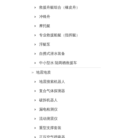
救援舟艇组合（橡皮舟）
冲锋舟
摩托艇
专业救援船艇（指挥艇）
浮艇泵
自携式潜水装备
中小型水 陆两栖救援车
地震地质
地震搜索机器人
复合气体探测器
破拆机器人
漏电检测仪
流动测震仪
重型支撑套装
正压空气呼吸器