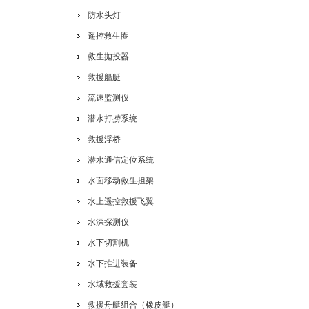
防水头灯
遥控救生圈
救生抛投器
救援船艇
流速监测仪
潜水打捞系统
救援浮桥
潜水通信定位系统
水面移动救生担架
水上遥控救援飞翼
水深探测仪
水下切割机
水下推进装备
水域救援套装
救援舟艇组合（橡皮艇）